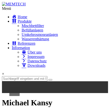
Menü
Home
Produkte
Mischbettfilter
Befüllanlagen
Home
Umkehrosmoseanlagen
Wasserenthärtung
Produkte
Referenzen
Information
Über uns
Mischbettfilter
Impressum
Datenschutz
Befüllanlagen
Downloads
Umkehrosmoseanlagen
×
Wasserenthärtung
Referenzen
Michael Kansy
Information