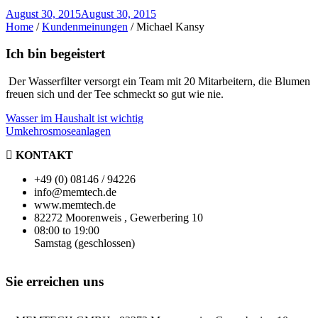
Über uns
August 30, 2015
August 30, 2015
Home
/
Kundenmeinungen
/
Michael Kansy
Impressum
Ich bin begeistert
Datenschutz
Der Wasserfilter versorgt ein Team mit 20 Mitarbeitern, die Blumen
freuen sich und der Tee schmeckt so gut wie nie.
Downloads
Beitragsnavigation
Wasser im Haushalt ist wichtig
Umkehrosmoseanlagen
KONTAKT
+49 (0) 08146 / 94226
info@memtech.de
www.memtech.de
82272 Moorenweis , Gewerbering 10
08:00 to 19:00
Samstag (geschlossen)
Sie erreichen uns